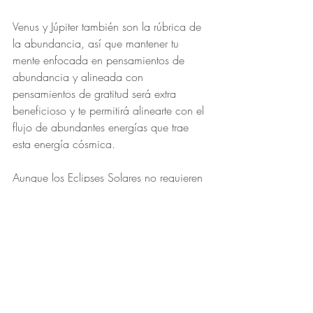
Venus y Júpiter también son la rúbrica de 
la abundancia, así que mantener tu 
mente enfocada en pensamientos de 
abundancia y alineada con 
pensamientos de gratitud será extra 
beneficioso y te permitirá alinearte con el 
flujo de abundantes energías que trae 
esta energía cósmica.
Aunque los Eclipses Solares no requieren 
realmente que establezcamos metas ni 
pidamos nada al Universo, son un 
momento oportuno para llevar nuestra 
conciencia a nuestros corazones y 
asegurarnos de que estén abiertos a 
recibir.
¿Te sientes digno de recibir?