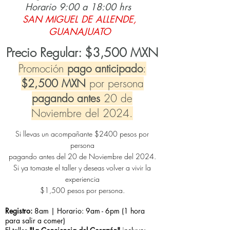
Horario 9:00 a 18:00 hrs
SAN MIGUEL DE ALLENDE,
GUANAJUATO
Precio Regular: $
3
,500 MXN
Promoción
pago anticipado
:
$2,500 MXN
por persona
pagando antes
20 de
Noviembre del 2024.
Si llevas un acompañante $240
0 pesos por
persona
pagando antes del 20 de Noviembre del 2024
.
Si ya tom
aste el
taller y deseas volver
a vivir la
experiencia
$1,500 pesos po
r persona
.
Registro:
8am | Horario: 9am - 6pm (1 hora
para salir a comer)