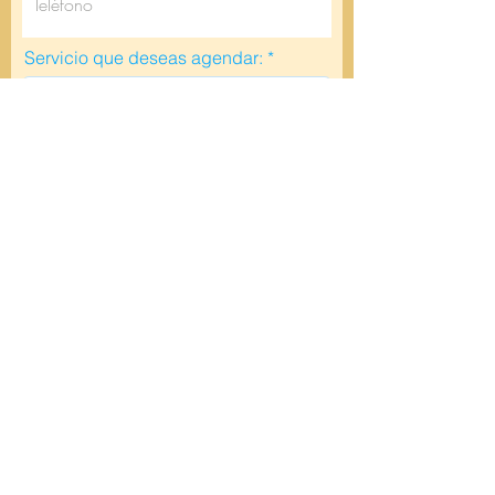
Servicio que deseas agendar:
Mensaje
Enviar
© 2025 Administrado por
Yeyeko Pro-Studio