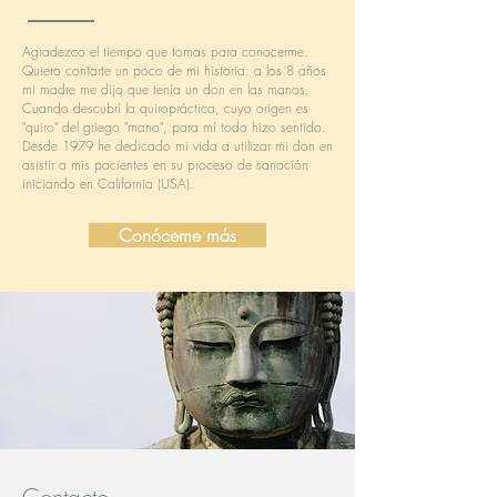
Agradezco el tiempo que tomas para conocerme.
Quiero contarte un poco de mi historia: a los 8 años
mi madre me dijo que tenía un don en las manos.
Cuando descubrí la quiropráctica, cuyo origen es
"quiro" del griego "mano", para mí todo hizo sentido.
Desde 1979 he dedicado mi vida a utilizar mi don en
asistir a mis pacientes en su proceso de sanación
iniciando en California (USA).
Conóceme más